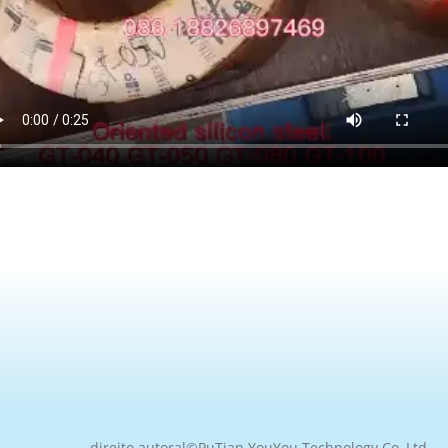
direito autoral©
PuTian YouYou Technology Co.,Ltd