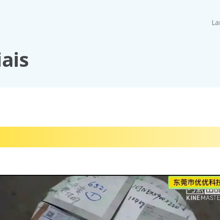
La
ais