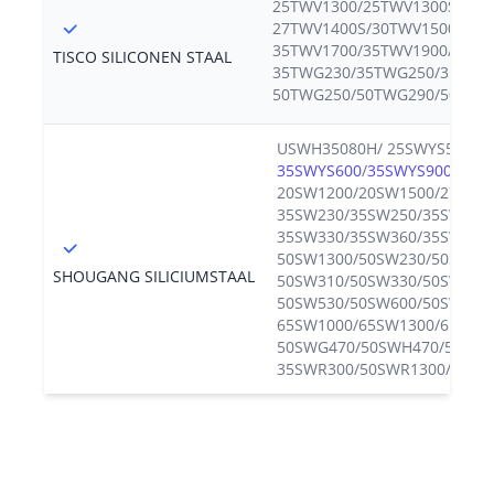
25TWV1300/25TWV1300S/27T
27TWV1400S/30TWV1500/30T
35TWV1700/35TWV1900/
TISCO SILICONEN STAAL
35TWG230/35TWG250/35TWG
50TWG250/50TWG290/50TWG
USWH35080H/ 25SWYS500/2
35SWYS600
/
35SWYS900
/50S
20SW1200/20SW1500/27SW2
35SW230/35SW250/35SW270
35SW330/35SW360/35SW400
50SW1300/50SW230/50SW25
SHOUGANG SILICIUMSTAAL
50SW310/50SW330/50SW350
50SW530/50SW600/50SW700
65SW1000/65SW1300/65SW6
50SWG470/50SWH470/50SWH
35SWR300/50SWR1300/50SW