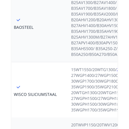
B25AV1300/B27AV1400/ B30A
B35AV1700/B35AV1800/
B35AV1900/B35AV2000/B35AV
B20AHV1200/B20AHV1300/
B27AHV1400/B30AHV1500/
BAOSTEEL
B35AHV1700/B35AHV1900/
B25AHV1300M/B27AHV1300M
B27APV1400/B30APV1500/ B3
B35AHS500/ B35A250-Z/B35A2
B50A250/B50A270/B50A290/B
15WT1550/20WTG1300/
20WT
27WGP1400/27WGP1500/ 30W
30WGP1700/30WGP1800/ 35W
35WGP1900/35WGP2100/
20WTGH1300/20WTGH1500/
WISCO SILICIUMSTAAL
27WGPH1500/27WGPH1800/
30WGPH1500/30WGPH1800/
35WGPH1700/35WGPH1900
20TWVP1150/20TWV1200/20T