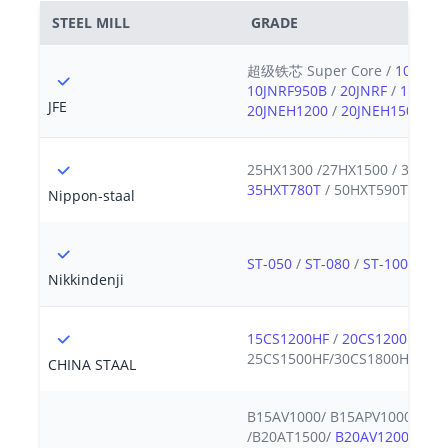
STEEL MILL
GRADE
超级铁芯 Super Core /
10JNEX
10JNRF950B
/
20JNRF
/
15JNSF
JFE
20JNEH1200
/
20JNEH1500
/
2
25HX1300 /27HX1500 / 30HX1
35HXT780T
/ 50HXT590T / 50
Nippon-staal
ST-050
/
ST-080
/
ST-100
/
ST-
Nikkindenji
15CS1200HF
/
20CS1200HF
/
2
25CS1500HF/30CS1800HF
CHINA STAAL
B15AV1000/ B15APV1000/ B15
/B20AT1500/
B20AV1200
/
B20