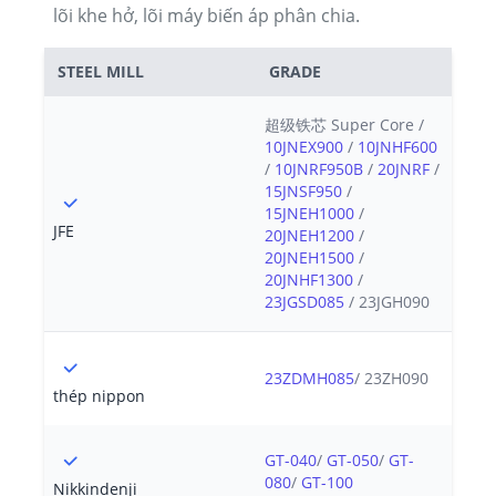
lõi khe hở, lõi máy biến áp phân chia.
STEEL MILL
GRADE
超级铁芯 Super Core /
10JNEX900
/
10JNHF600
/
10JNRF950B
/
20JNRF
/
15JNSF950
/
15JNEH1000
/
JFE
20JNEH1200
/
20JNEH1500
/
20JNHF1300
/
23JGSD085
/ 23JGH090
23ZDMH085
/ 23ZH090
thép nippon
GT-040
/
GT-050
/
GT-
080
/
GT-100
Nikkindenji