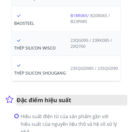
B18R065
/ B20R065 /
B23P085
BAOSTEEL
23QG095 / 23RK085 /
20Q760
THÉP SILICON WISCO
23SQGD085 / 23SQG090
THÉP SILICON SHOUGANG
Đặc điểm hiệu suất
Hiệu suất điện từ của sản phẩm gần với
hiệu suất của nguyên liệu thô và hệ số xử lý
nhỏ