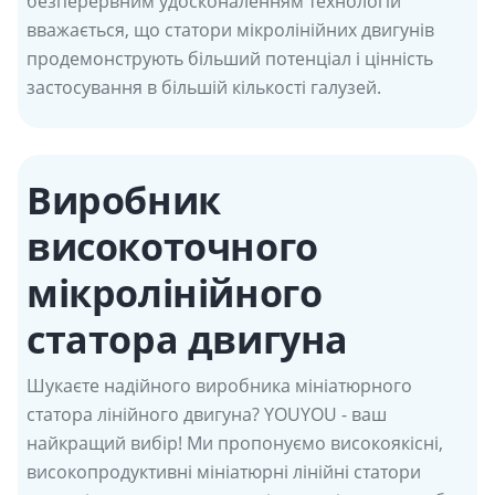
безперервним удосконаленням технологій
вважається, що статори мікролінійних двигунів
продемонструють більший потенціал і цінність
застосування в більшій кількості галузей.
Виробник
високоточного
мікролінійного
статора двигуна
Шукаєте надійного виробника мініатюрного
статора лінійного двигуна? YOUYOU - ваш
найкращий вибір! Ми пропонуємо високоякісні,
високопродуктивні мініатюрні лінійні статори