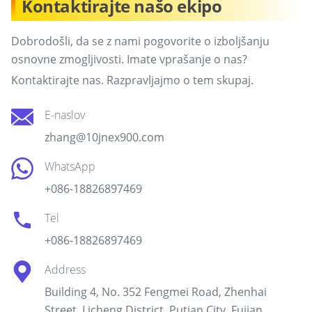
Kontaktirajte našo ekipo
Dobrodošli, da se z nami pogovorite o izboljšanju
osnovne zmogljivosti. Imate vprašanje o nas?
Kontaktirajte nas. Razpravljajmo o tem skupaj.
E-naslov
zhang@10jnex900.com
WhatsApp
+086-18826897469
Tel
+086-18826897469
Address
Building 4, No. 352 Fengmei Road, Zhenhai
Street, Licheng District, Putian City, Fujian